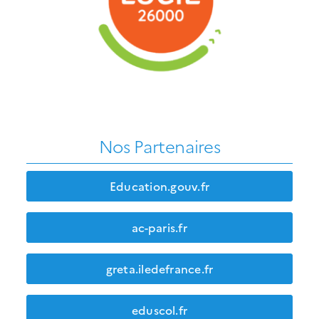
Nos Partenaires
Education.gouv.fr
ac-paris.fr
greta.iledefrance.fr
eduscol.fr