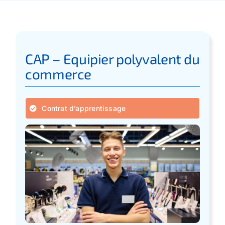
Apprentissage
Bilan de Compétences
CAP – Equipier polyvalent du
commerce
Validation des acquis – VAE
Contrat d’apprentissage
Notre Réseau
Actualités
Contact
Recherche
pour