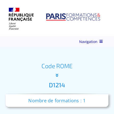
Skip
to
content
Navigation
Qui-sommes-nous ?
Code ROME
Nos Services
D1214
Formations
Nombre de formations : 1
Ingénierie de Formation