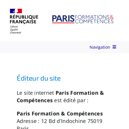
Skip
to
content
Navigation
Qui-sommes-nous ?
Éditeur du site
Nos Services
Le site internet
Paris Formation &
Compétences
est édité par :
Formations
Paris Formation & Compétences
Ingénierie de Formation
Adresse : 12 Bd d’Indochine 75019
Paris