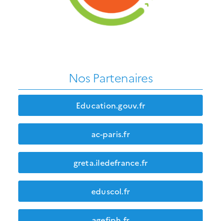
Nos Partenaires
Education.gouv.fr
ac-paris.fr
greta.iledefrance.fr
eduscol.fr
agefiph.fr