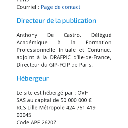
Courriel :
Page de contact
Apprentissage
Directeur de la publication
Bilan de Compétences
Anthony De Castro, Délégué
Académique à la Formation
Validation des acquis – VAE
Professionnelle Initiale et Continue,
adjoint à la DRAFPIC d’Ile-de-France,
Directeur du GIP-FCIP de Paris.
Notre Réseau
Hébergeur
Actualités
Le site est hébergé par : OVH
SAS au capital de 50 000 000 €
Contact
RCS Lille Métropole 424 761 419
00045
Recherche
Code APE 2620Z
pour