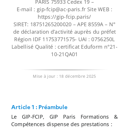
PARIS 75933 Cedex 19 –
E-mail : gip-fcip@ac-paris.fr Site WEB :
Apprentissage
https://gip-fcip.paris/
SIRET: 18751265200020 – APE 8559A – N°
Bilan de Compétences
de déclaration d’activité auprès du préfet
Région IDF 11753771575- UAI : 0756250L
Labellisé Qualité : certificat Eduform n°21-
Validation des acquis – VAE
10-21QA01
Notre Réseau
Mise à jour : 18 décembre 2025
Actualités
Contact
Article 1 : Préambule
Le GIP-FCIP, GIP Paris Formations &
Recherche
Compétences dispense des prestations :
pour