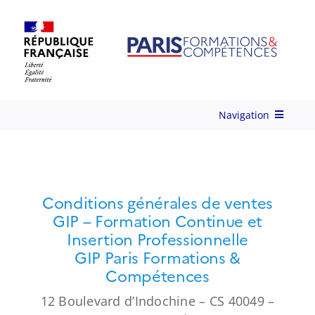
Skip
to
content
Navigation
Qui-sommes-nous ?
Conditions générales de ventes
Nos Services
GIP – Formation Continue et
Insertion Professionnelle
Formations
GIP Paris Formations &
Compétences
Ingénierie de Formation
12 Boulevard d’Indochine – CS 40049 –