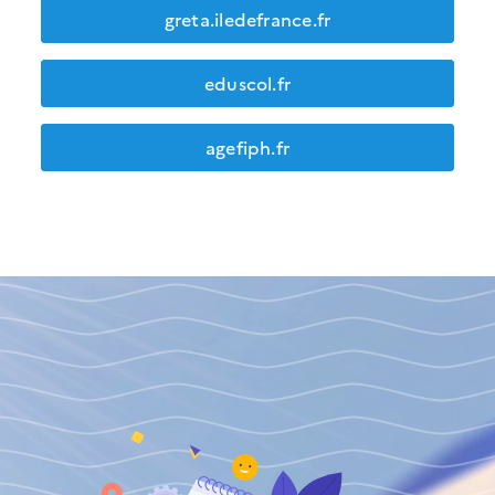
greta.iledefrance.fr
eduscol.fr
agefiph.fr