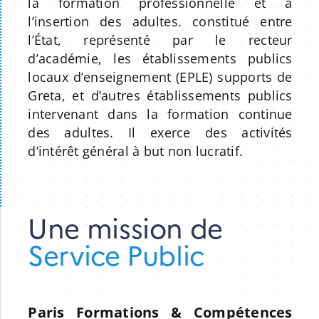
la formation professionnelle et à
l’insertion des adultes. constitué entre
Apprentissage
l’État, représenté par le recteur
d’académie, les établissements publics
Bilan de Compétences
locaux d’enseignement (EPLE) supports de
Greta, et d’autres établissements publics
intervenant dans la formation continue
Validation des acquis – VAE
des adultes. Il exerce des activités
d’intérêt général à but non lucratif.
Notre Réseau
Actualités
Une mission de
Service Public
Contact
Recherche
Paris Formations & Compétences
pour