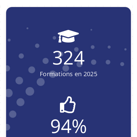
324
Formations en 2025
94
%