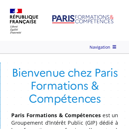
Skip
to
content
Navigation
Qui-sommes-nous ?
Bienvenue chez
Paris
Formations &
Nos Services
Compétences
Formations
Paris Formations & Compétences
est un
Ingénierie de Formation
Groupement d’Intérêt Public (GIP) dédié à