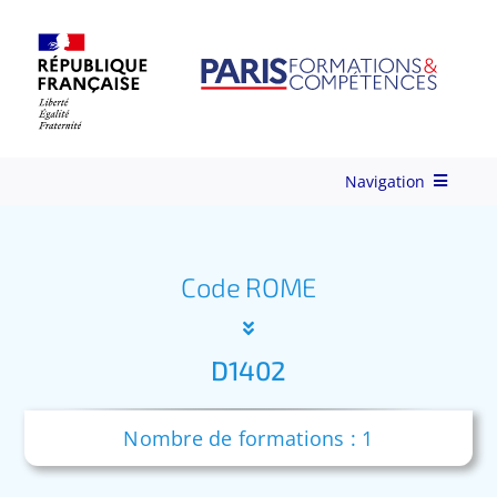
Skip
to
content
Navigation
Qui-sommes-nous ?
Code ROME
Nos Services
D1402
Formations
Nombre de formations : 1
Ingénierie de Formation