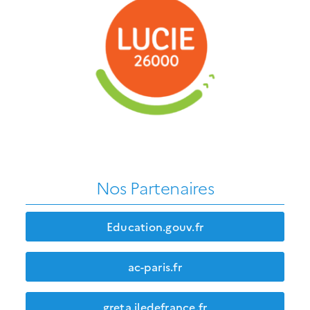
Nos Partenaires
Education.gouv.fr
ac-paris.fr
greta.iledefrance.fr