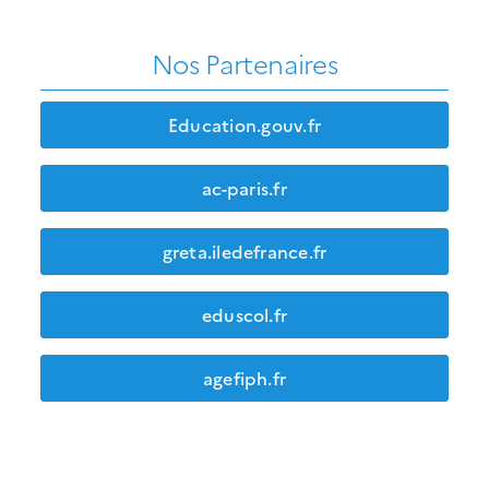
Nos Partenaires
Education.gouv.fr
ac-paris.fr
greta.iledefrance.fr
eduscol.fr
agefiph.fr