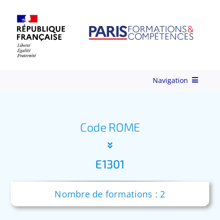
Skip
to
content
Navigation
Qui-sommes-nous ?
Code ROME
Nos Services
E1301
Formations
Nombre de formations : 2
Ingénierie de Formation