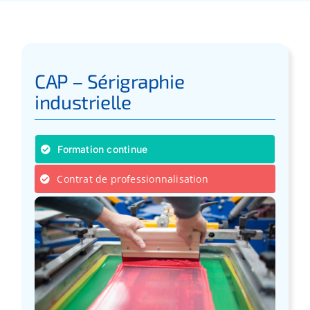
Apprentissage
Bilan de Compétences
CAP – Sérigraphie
industrielle
Validation des acquis – VAE
Formation continue
Notre Réseau
Contrat de professionnalisation
Actualités
Contact
Recherche
pour