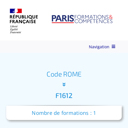
Skip
to
content
Navigation
Qui-sommes-nous ?
Code ROME
Nos Services
F1612
Formations
Nombre de formations : 1
Ingénierie de Formation