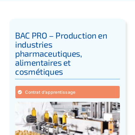
Apprentissage
Bilan de Compétences
BAC PRO – Production en
industries
Validation des acquis – VAE
pharmaceutiques,
alimentaires et
cosmétiques
Notre Réseau
Actualités
Contrat d’apprentissage
Contact
Recherche
pour