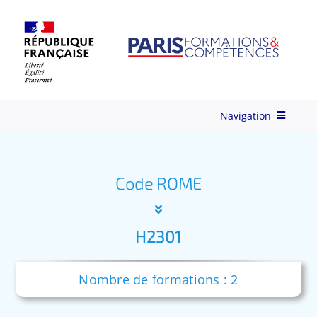
Skip
to
content
Navigation
Qui-sommes-nous ?
Code ROME
Nos Services
H2301
Formations
Nombre de formations : 2
Ingénierie de Formation