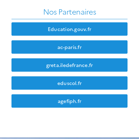
Nos Partenaires
Education.gouv.fr
ac-paris.fr
greta.iledefrance.fr
eduscol.fr
agefiph.fr