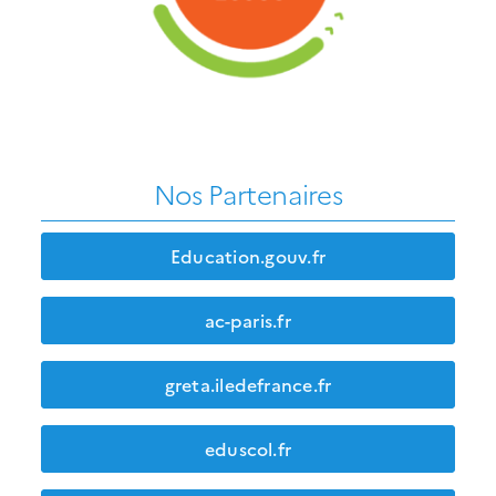
Nos Partenaires
Education.gouv.fr
ac-paris.fr
greta.iledefrance.fr
eduscol.fr