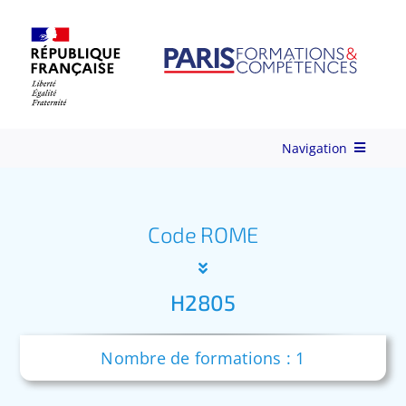
Skip
to
content
Navigation
Qui-sommes-nous ?
Code ROME
Nos Services
H2805
Formations
Nombre de formations : 1
Ingénierie de Formation