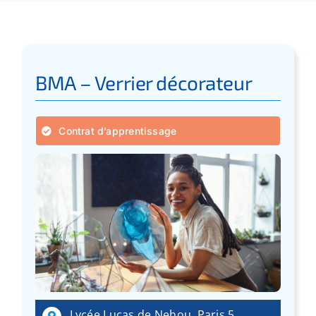
Apprentissage
Bilan de Compétences
BMA – Verrier décorateur
Validation des acquis – VAE
Contrat d’apprentissage
Notre Réseau
Actualités
Contact
Recherche
pour
Lycée Lucas de Nehou, Paris 5