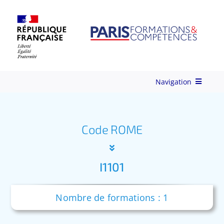
Skip
to
content
Navigation
Qui-sommes-nous ?
Code ROME
Nos Services
I1101
Formations
Nombre de formations : 1
Ingénierie de Formation