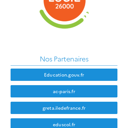
Nos Partenaires
Education.gouv.fr
ac-paris.fr
greta.iledefrance.fr
eduscol.fr