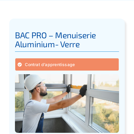
Apprentissage
Bilan de Compétences
BAC PRO – Menuiserie
Aluminium- Verre
Validation des acquis – VAE
Contrat d’apprentissage
Notre Réseau
Actualités
Contact
Recherche
pour