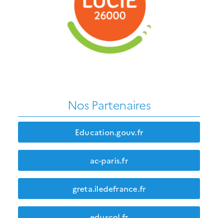
Nos Partenaires
Education.gouv.fr
ac-paris.fr
greta.iledefrance.fr
eduscol.fr