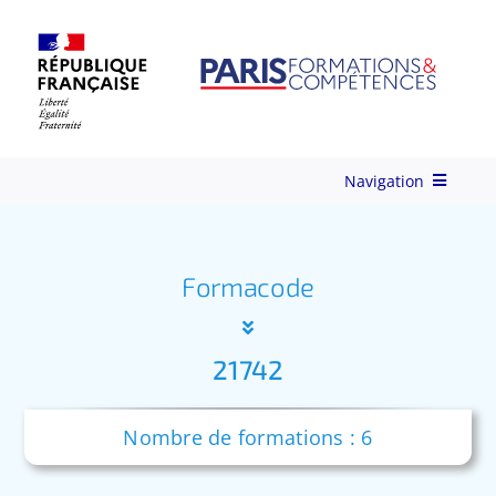
Skip
to
content
Navigation
Qui-sommes-nous ?
Formacode
Nos Services
21742
Formations
Nombre de formations : 6
Ingénierie de Formation