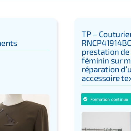
TP – Couturie
ments
RNCP41914BC0
prestation de
féminin sur m
réparation d’
accessoire tex
Formation continue