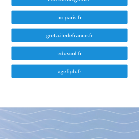
ac-paris.fr
greta.iledefrance.fr
eduscol.fr
agefiph.fr