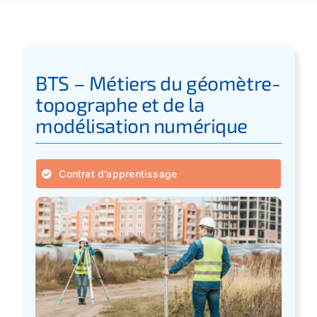
Apprentissage
Bilan de Compétences
BTS – Métiers du géomètre-
topographe et de la
Validation des acquis – VAE
modélisation numérique
Notre Réseau
Contrat d’apprentissage
Actualités
Contact
Recherche
pour