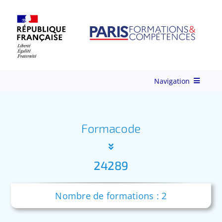
Skip
to
content
Navigation
Qui-sommes-nous ?
Formacode
Nos Services
24289
Formations
Nombre de formations : 2
Ingénierie de Formation