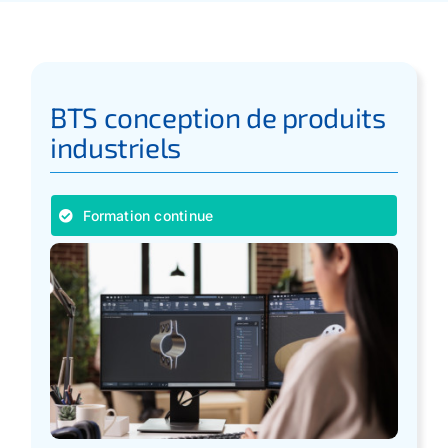
Apprentissage
Bilan de Compétences
BTS conception de produits
industriels
Validation des acquis – VAE
Formation continue
Notre Réseau
Actualités
Contact
Recherche
pour