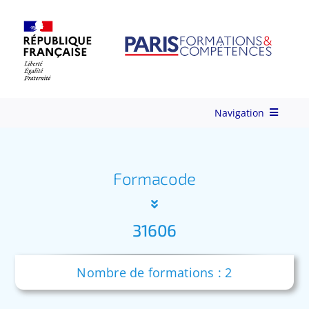
Skip
to
content
Navigation
Qui-sommes-nous ?
Formacode
Nos Services
31606
Formations
Nombre de formations : 2
Ingénierie de Formation