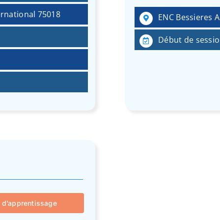
ernational 75018
ENC Bessieres A
Début de sessio
 d’apprentissage