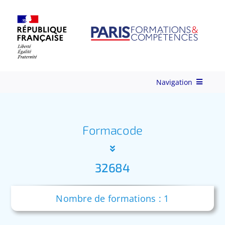
Skip
to
content
Navigation
Qui-sommes-nous ?
Formacode
Nos Services
32684
Formations
Nombre de formations : 1
Ingénierie de Formation