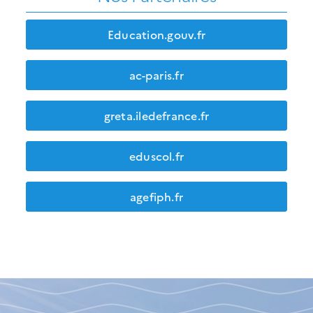
Education.gouv.fr
ac-paris.fr
greta.iledefrance.fr
eduscol.fr
agefiph.fr