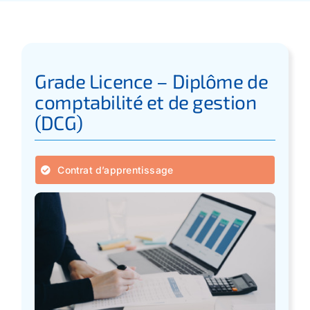
Apprentissage
Bilan de Compétences
Grade Licence – Diplôme de
comptabilité et de gestion
Validation des acquis – VAE
(DCG)
Notre Réseau
Contrat d’apprentissage
Actualités
Contact
Recherche
pour