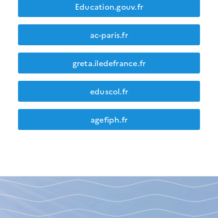
Education.gouv.fr
ac-paris.fr
greta.iledefrance.fr
eduscol.fr
agefiph.fr