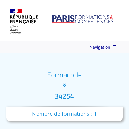
Skip
to
content
Navigation
Qui-sommes-nous ?
Formacode
Nos Services
34254
Formations
Nombre de formations : 1
Ingénierie de Formation