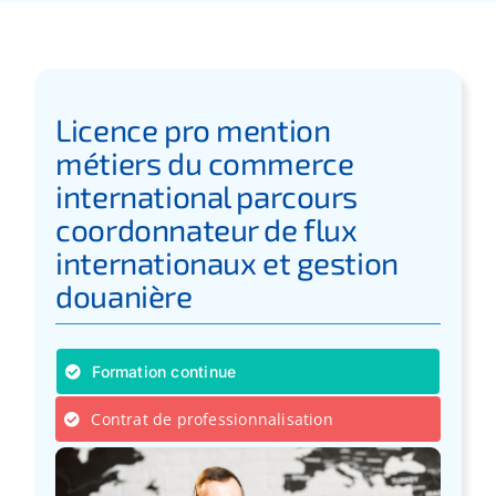
Apprentissage
Bilan de Compétences
Licence pro mention
métiers du commerce
Validation des acquis – VAE
international parcours
coordonnateur de flux
internationaux et gestion
Notre Réseau
douanière
Actualités
Formation continue
Contact
Contrat de professionnalisation
Recherche
pour