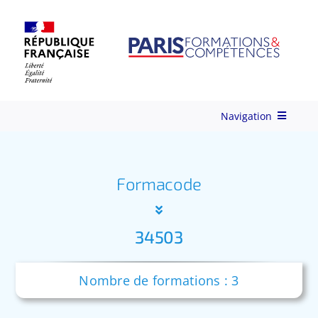
Skip
to
content
Navigation
Qui-sommes-nous ?
Formacode
Nos Services
34503
Formations
Nombre de formations : 3
Ingénierie de Formation