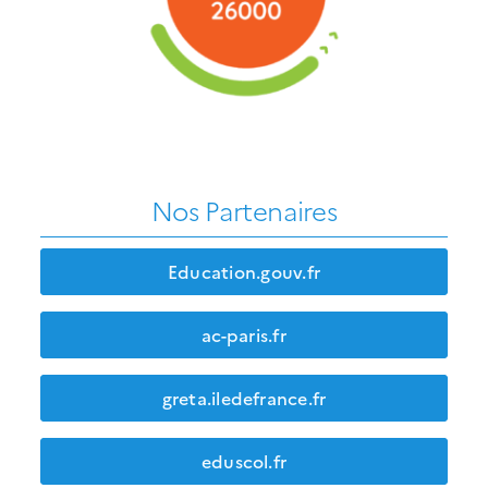
Nos Partenaires
Education.gouv.fr
ac-paris.fr
greta.iledefrance.fr
eduscol.fr