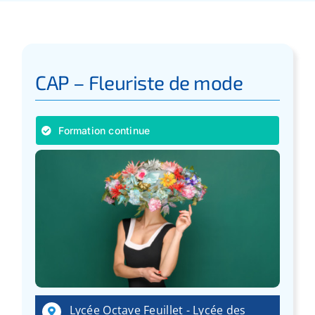
Apprentissage
Bilan de Compétences
CAP – Fleuriste de mode
Validation des acquis – VAE
Formation continue
Notre Réseau
Actualités
Contact
Recherche
pour
Lycée Octave Feuillet - Lycée des