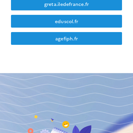
greta.iledefrance.fr
eduscol.fr
agefiph.fr