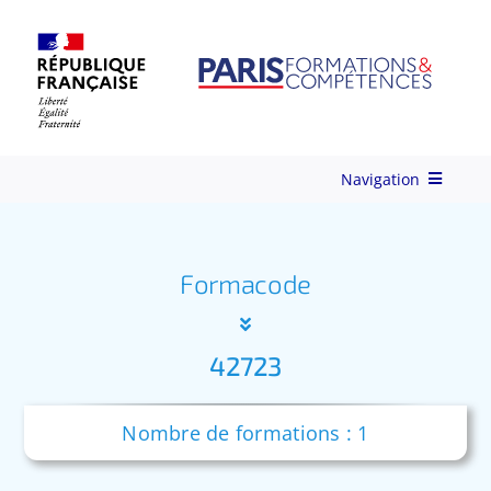
Skip
to
content
Navigation
Qui-sommes-nous ?
Formacode
Nos Services
42723
Formations
Nombre de formations : 1
Ingénierie de Formation