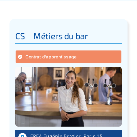
Apprentissage
Bilan de Compétences
CS – Métiers du bar
Validation des acquis – VAE
Contrat d’apprentissage
Notre Réseau
Actualités
Contact
Recherche
pour
EREA Eugénie Brazier, Paris 15