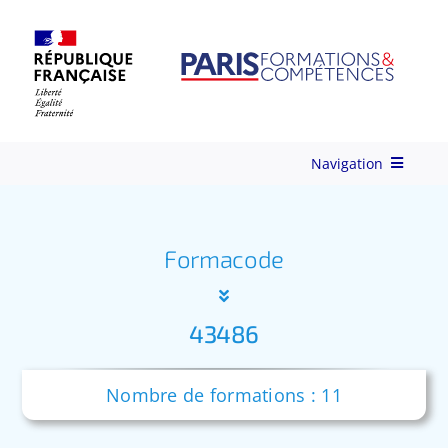
Skip
to
content
Navigation
Qui-sommes-nous ?
Formacode
Nos Services
43486
Formations
Nombre de formations : 11
Ingénierie de Formation