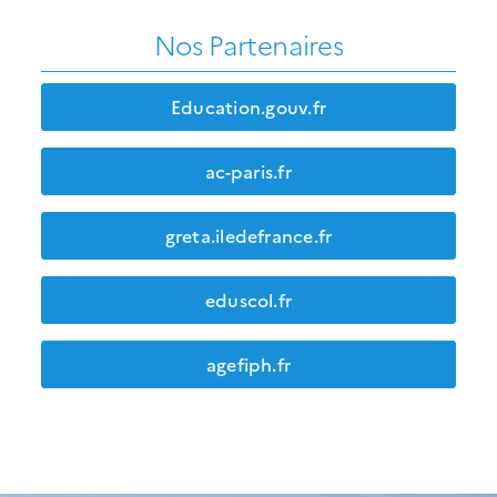
Nos Partenaires
Education.gouv.fr
ac-paris.fr
greta.iledefrance.fr
eduscol.fr
agefiph.fr