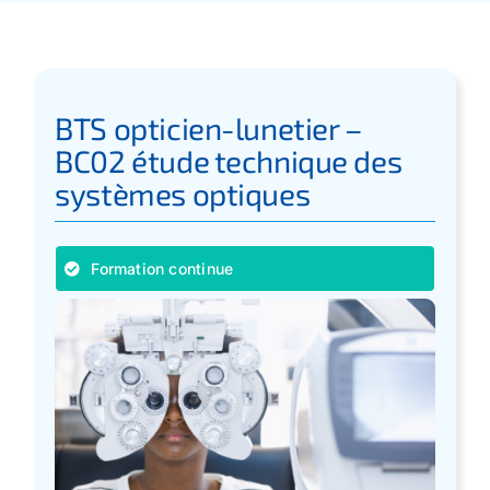
Apprentissage
Bilan de Compétences
BTS opticien-lunetier –
BC02 étude technique des
Validation des acquis – VAE
systèmes optiques
Notre Réseau
Formation continue
Actualités
Contact
Recherche
pour