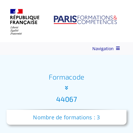
Skip
to
content
Navigation
Qui-sommes-nous ?
Formacode
Nos Services
44067
Formations
Nombre de formations : 3
Ingénierie de Formation