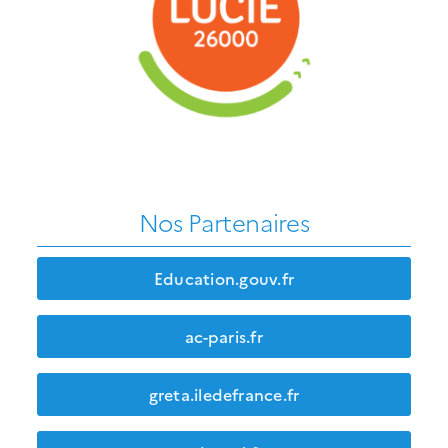
Nos Partenaires
Education.gouv.fr
ac-paris.fr
greta.iledefrance.fr