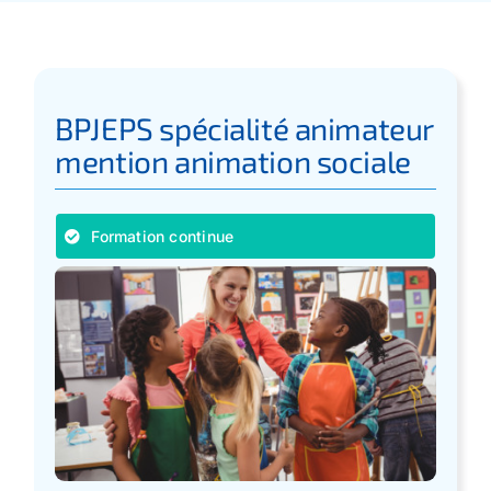
Apprentissage
Bilan de Compétences
BPJEPS spécialité animateur
mention animation sociale
Validation des acquis – VAE
Formation continue
Notre Réseau
Actualités
Contact
Recherche
pour