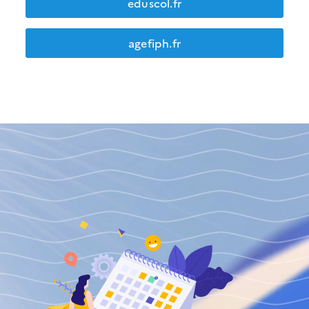
eduscol.fr
agefiph.fr