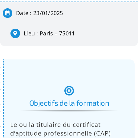
Apprentissage
Date : 23/01/2025
Bilan de Compétences
Lieu : Paris – 75011
Validation des acquis – VAE
Notre Réseau
Actualités
Objectifs de la formation
Contact
Le ou la titulaire du certificat
Recherche
d’aptitude professionnelle (CAP)
pour