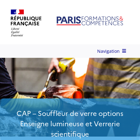
Skip
to
content
Navigation
Qui-sommes-nous ?
Nos Services
Formations
CAP – Souffleur de verre options
Enseigne lumineuse et Verrerie
Ingénierie de Formation
scientifique