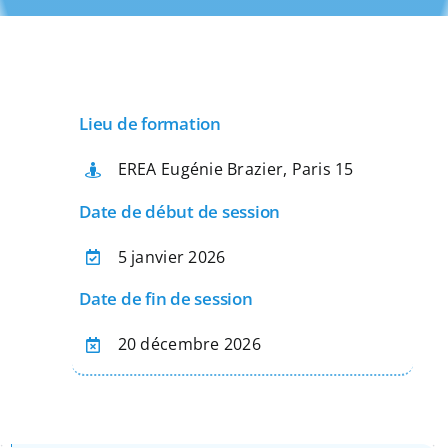
Apprentissage
Bilan de Compétences
Lieu de formation
Validation des acquis – VAE
EREA Eugénie Brazier, Paris 15
Date de début de session
Notre Réseau
5 janvier 2026
Date de fin de session
Actualités
20 décembre 2026
Contact
Recherche
pour