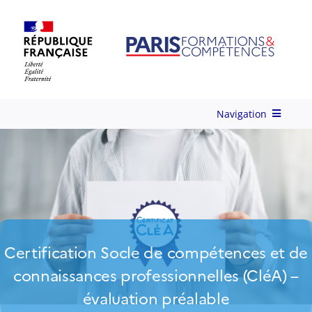
Skip
to
content
Navigation
Qui-sommes-nous ?
Nos Services
Formations
Certification Socle de compétences et de
connaissances professionnelles (CléA) –
Ingénierie de Formation
évaluation préalable