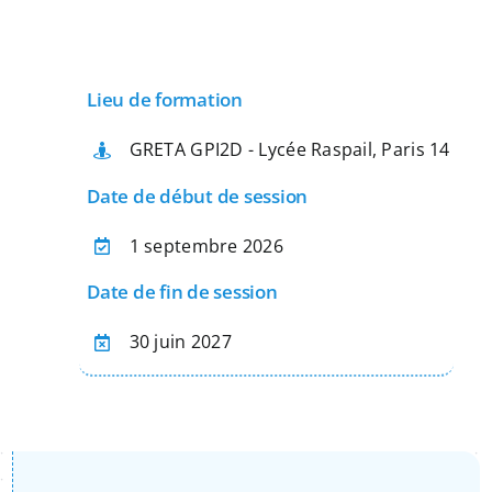
Apprentissage
Lieu de formation
Bilan de Compétences
GRETA GPI2D - Lycée Raspail, Paris 14
Validation des acquis – VAE
Date de début de session
1 septembre 2026
Notre Réseau
Date de fin de session
Actualités
30 juin 2027
Contact
Recherche
pour