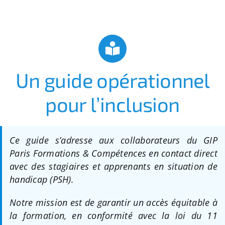
Apprentissage
Bilan de Compétences
Un guide opérationnel
Validation des acquis – VAE
pour l’inclusion
Notre Réseau
Ce guide s’adresse aux collaborateurs du GIP
Actualités
Paris Formations & Compétences en contact direct
avec des stagiaires et apprenants en situation de
handicap (PSH).
Contact
Notre mission est de garantir un accès équitable à
Recherche
la formation, en conformité avec la loi du 11
pour