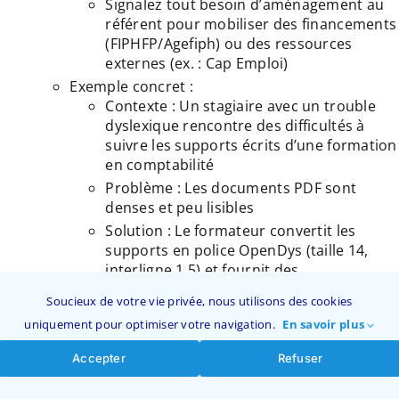
Signalez tout besoin d’aménagement au
référent pour mobiliser des financements
(FIPHFP/Agefiph) ou des ressources
externes (ex. : Cap Emploi)
Exemple concret :
Contexte : Un stagiaire avec un trouble
dyslexique rencontre des difficultés à
suivre les supports écrits d’une formation
en comptabilité
Problème : Les documents PDF sont
denses et peu lisibles
Solution : Le formateur convertit les
supports en police OpenDys (taille 14,
interligne 1,5) et fournit des
enregistrements audio des consignes. Un
Soucieux de votre vie privée, nous utilisons des cookies
temps supplémentaire de 30 % est
uniquement pour optimiser votre navigation.
En savoir plus
accordé pour les évaluations. Résultat : Le
stagiaire valide ses compétences avec
Accepter
Refuser
une meilleure compréhension
Cas pratique :