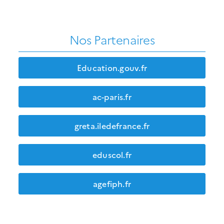
Nos Partenaires
Education.gouv.fr
ac-paris.fr
greta.iledefrance.fr
eduscol.fr
agefiph.fr