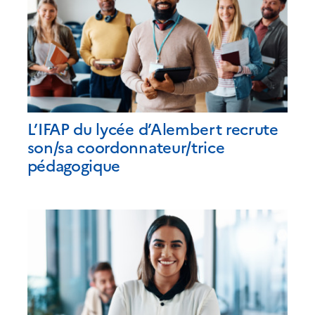
L’IFAP du lycée d’Alembert recrute
son/sa coordonnateur/trice
pédagogique