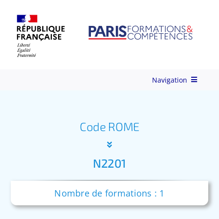
Skip
to
content
Navigation
Qui-sommes-nous ?
Code ROME
Nos Services
N2201
Formations
Nombre de formations : 1
Ingénierie de Formation