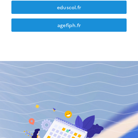
eduscol.fr
agefiph.fr