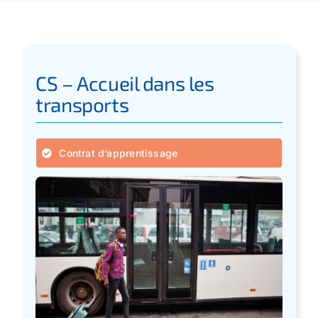
Apprentissage
Bilan de Compétences
CS – Accueil dans les
transports
Validation des acquis – VAE
Contrat d’apprentissage
Notre Réseau
Actualités
Contact
Recherche
pour