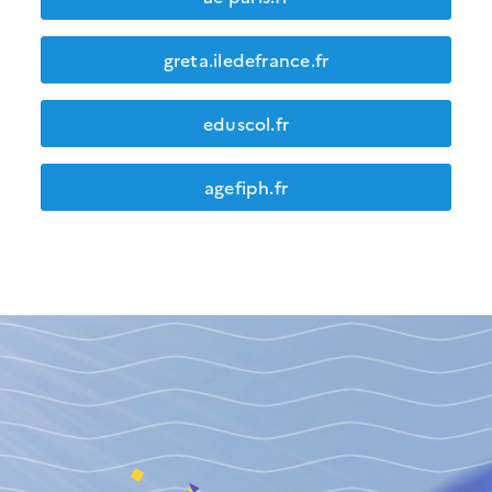
greta.iledefrance.fr
eduscol.fr
agefiph.fr