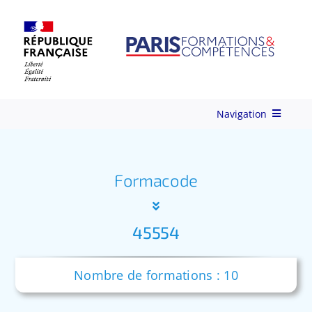
Skip
to
content
Navigation
Qui-sommes-nous ?
Formacode
Nos Services
45554
Formations
Nombre de formations : 10
Ingénierie de Formation