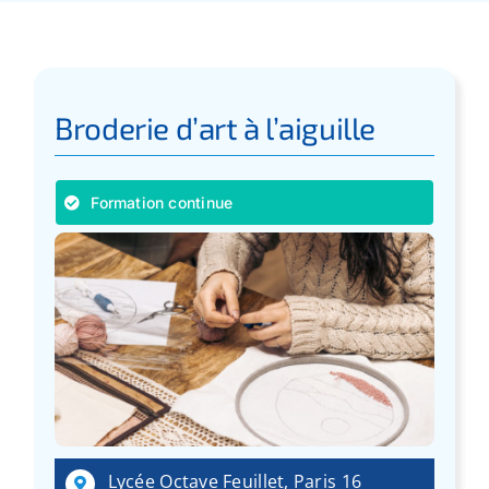
Apprentissage
Bilan de Compétences
Broderie d’art à l’aiguille
Validation des acquis – VAE
Formation continue
Notre Réseau
Actualités
Contact
Recherche
pour
Lycée Octave Feuillet, Paris 16