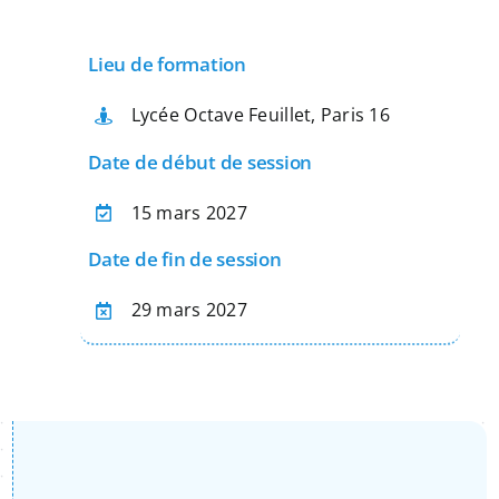
Apprentissage
Lieu de formation
Bilan de Compétences
Lycée Octave Feuillet, Paris 16
Date de début de session
Validation des acquis – VAE
15 mars 2027
Date de fin de session
Notre Réseau
29 mars 2027
Actualités
Contact
Recherche
pour