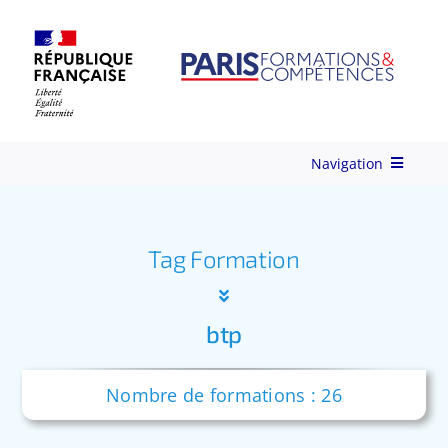
Skip
to
content
Navigation
Qui-sommes-nous ?
Tag Formation
Nos Services
btp
Formations
Nombre de formations : 26
Ingénierie de Formation