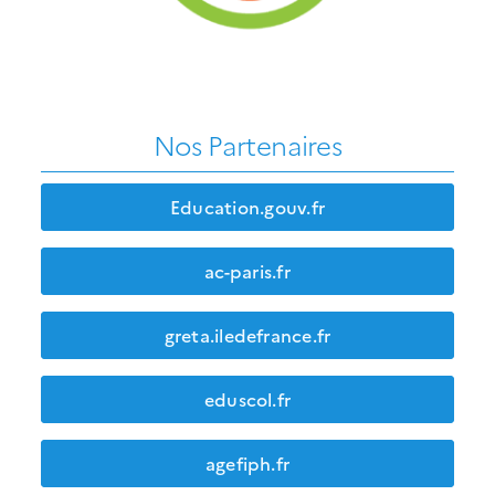
Nos Partenaires
Education.gouv.fr
ac-paris.fr
greta.iledefrance.fr
eduscol.fr
agefiph.fr