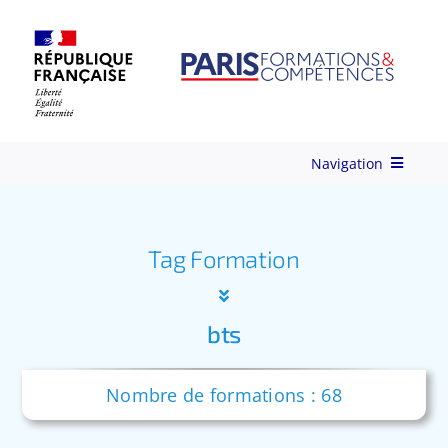
Skip
to
content
Navigation
Qui-sommes-nous ?
Tag Formation
Nos Services
bts
Formations
Nombre de formations : 68
Ingénierie de Formation