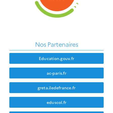
Nos Partenaires
Education.gouv.fr
ac-paris.fr
greta.iledefrance.fr
eduscol.fr