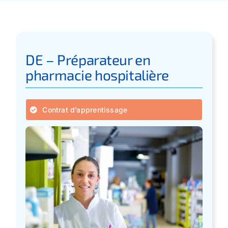
Apprentissage
Bilan de Compétences
DE – Préparateur en
pharmacie hospitalière
Validation des acquis – VAE
Contrat d’apprentissage
Notre Réseau
Actualités
Contact
Recherche
pour