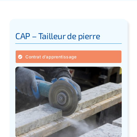
Apprentissage
Bilan de Compétences
CAP – Tailleur de pierre
Validation des acquis – VAE
Contrat d’apprentissage
Notre Réseau
Actualités
Contact
Recherche
pour