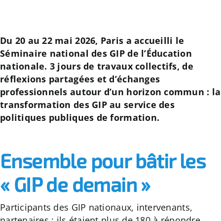
Apprentissage
Du 20 au 22 mai 2026, Paris a accueilli le
Bilan de Compétences
Séminaire national des GIP de l’Éducation
nationale. 3 jours de travaux collectifs, de
réflexions partagées et d’échanges
Validation des acquis – VAE
professionnels autour d’un horizon commun : la
transformation des GIP au service des
Notre Réseau
politiques publiques de formation.
Actualités
Ensemble pour bâtir les
« GIP de demain »
Contact
Recherche
Participants des GIP nationaux, intervenants,
pour
partenaires : ils étaient plus de 180 à répondre