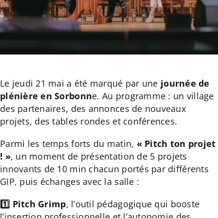
Le jeudi 21 mai a été marqué par une
journée de
plénière en Sorbonn
e. Au programme : un village
des partenaires, des annonces de nouveaux
projets, des tables rondes et conférences.
Parmi les temps forts du matin,
« Pitch ton projet
! »
, un moment de présentation de 5 projets
innovants de 10 min chacun portés par différents
GIP, puis échanges avec la salle :
1️⃣
Pitch Grimp
,
l’outil pédagogique qui booste
l’insertion professionnelle et l’autonomie des