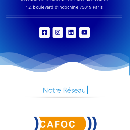
12, boulevard d’Indochine 75019 Paris