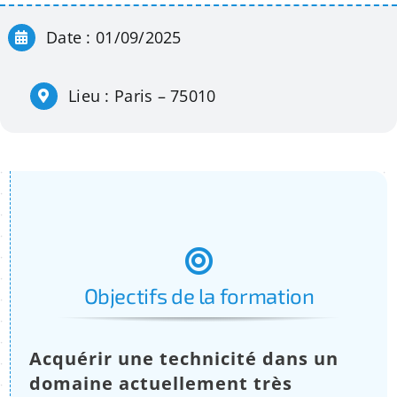
Apprentissage
Date : 01/09/2025
Bilan de Compétences
Lieu : Paris – 75010
Validation des acquis – VAE
Notre Réseau
Actualités
Objectifs de la formation
Contact
Acquérir une technicité dans un
Recherche
domaine actuellement très
pour