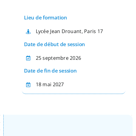
Apprentissage
Lieu de formation
Bilan de Compétences
Lycée Jean Drouant, Paris 17
Date de début de session
Validation des acquis – VAE
25 septembre 2026
Date de fin de session
Notre Réseau
18 mai 2027
Actualités
Contact
Recherche
pour